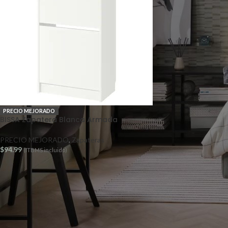
PRECIO MEJORADO
BISSA Zapatera Blanca Armada
PRECIO MEJORADO
,
Zapateras
$
94.99
(ITBMS incluido)