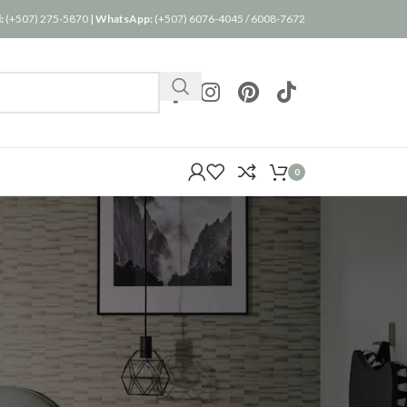
:
(+507) 275-5870
|
WhatsApp:
(+507) 6076-4045
/
6008-7672
0
24
36