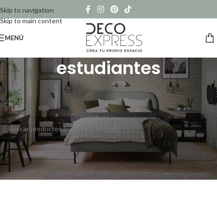
Skip to navigation
Skip to main content
MENÚ
estudiantes
Inicio
/
Productos etiquetados “estudiantes”
No se han encontrado productos que coincidan con tu selección.