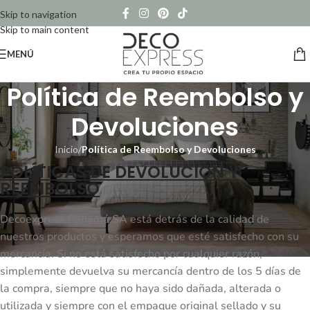
Skip to navigation
Skip to main content
MENÚ
Política de Reembolso y
Devoluciones
Inicio
/
Política de Reembolso y Devoluciones
POLÍTICAS DE DEVOLUCIÓN Y
REEMBOLSO
Decoexpress Panamá SA está detrás de la calidad de
nuestros productos y esperamos que esté satisfecho con su
mercancía. Si no está satisfecho por cualquier razón,
simplemente devuelva su mercancía dentro de los 5 días de
la compra, siempre que no haya sido dañada, alterada o
utilizada y siempre con el empaque original sellado y su