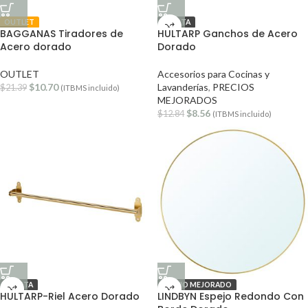
OUTLET
OFERTA
BAGGANAS Tiradores de
HULTARP Ganchos de Acero
Acero dorado
Dorado
OUTLET
Accesorios para Cocinas y
$
10.70
Lavanderías
,
PRECIOS
$
21.39
(ITBMS incluido)
MEJORADOS
$
8.56
$
12.84
(ITBMS incluido)
OFERTA
PRECIO MEJORADO
HULTARP-Riel Acero Dorado
LINDBYN Espejo Redondo Con