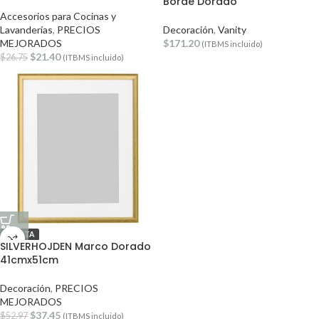
Borde Dorado
Accesorios para Cocinas y
Lavanderías
,
PRECIOS
Decoración
,
Vanity
MEJORADOS
$
171.20
(ITBMS incluido)
$
21.40
$
26.75
(ITBMS incluido)
OFERTA
SILVERHOJDEN Marco Dorado
41cmx51cm
Decoración
,
PRECIOS
MEJORADOS
$
37.45
$
52.97
(ITBMS incluido)