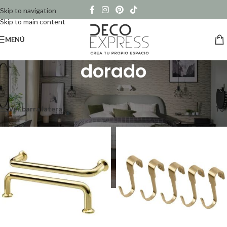
Skip to navigation
Skip to main content
MENÚ
dorado
Inicio
/
Productos etiquetados “dorado”
Mostrando los 5 resultados
Ver barra lateral