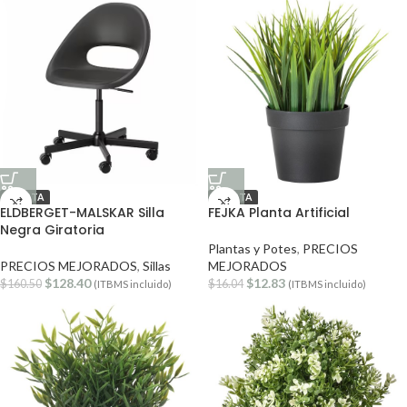
OFERTA
OFERTA
ELDBERGET-MALSKAR Silla
FEJKA Planta Artificial
Negra Giratoria
Plantas y Potes
,
PRECIOS
PRECIOS MEJORADOS
,
Sillas
MEJORADOS
$
128.40
$
12.83
$
160.50
$
16.04
(ITBMS incluido)
(ITBMS incluido)