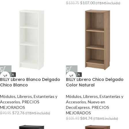
$
107.00
$
133.75
(ITBMS incluido)
OFERTA
OFERTA
BILLY Librero Blanco Delgado
BILLY Librero Chico Delgado
Chico Blanco
Color Natural
Módulos, Libreros, Estanterías y
Módulos, Libreros, Estanterías y
Accesorios
,
PRECIOS
Accesorios
,
Nuevo en
MEJORADOS
DecoExpress
,
PRECIOS
$
72.76
MEJORADOS
$
90.95
(ITBMS incluido)
$
84.74
$
105.93
(ITBMS incluido)