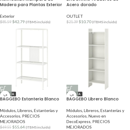
Madera para Plantas Exterior
Acero dorado
Exterior
OUTLET
$
42.79
$
10.70
$
85.59
$
21.39
(ITBMS incluido)
(ITBMS incluido)
OFERTA
OFERTA
BAGGEBO Estanteria Blanco
BAGGEBO Librero Blanco
Módulos, Libreros, Estanterías y
Módulos, Libreros, Estanterías y
Accesorios
,
PRECIOS
Accesorios
,
Nuevo en
MEJORADOS
DecoExpress
,
PRECIOS
$
55.64
MEJORADOS
$
69.55
(ITBMS incluido)