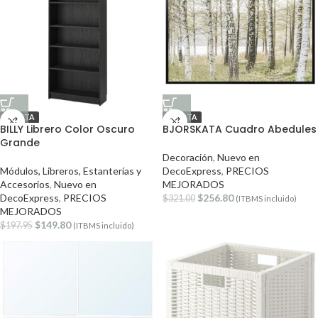
OFERTA
OFERTA
BILLY Librero Color Oscuro
BJORSKATA Cuadro Abedules
Grande
Decoración
,
Nuevo en
Módulos, Libreros, Estanterías y
DecoExpress
,
PRECIOS
Accesorios
,
Nuevo en
MEJORADOS
DecoExpress
,
PRECIOS
$
256.80
$
321.00
(ITBMS incluido)
MEJORADOS
$
149.80
$
197.95
(ITBMS incluido)