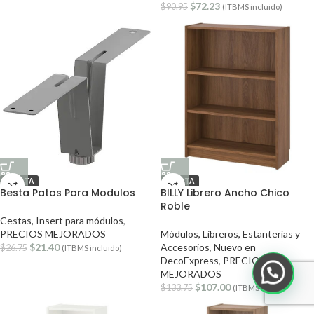
$
72.23
$
90.95
(ITBMS incluido)
OFERTA
OFERTA
Besta Patas Para Modulos
BILLY Librero Ancho Chico
Roble
Cestas, Insert para módulos
,
PRECIOS MEJORADOS
Módulos, Libreros, Estanterías y
$
21.40
Accesorios
,
Nuevo en
$
26.75
(ITBMS incluido)
DecoExpress
,
PRECIOS
MEJORADOS
$
107.00
$
133.75
(ITBMS incluido)