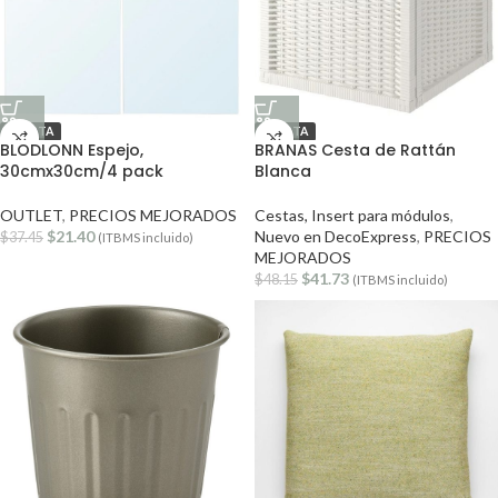
OFERTA
OFERTA
BLODLONN Espejo,
BRANAS Cesta de Rattán
30cmx30cm/4 pack
Blanca
OUTLET
,
PRECIOS MEJORADOS
Cestas, Insert para módulos
,
$
21.40
Nuevo en DecoExpress
,
PRECIOS
$
37.45
(ITBMS incluido)
MEJORADOS
$
41.73
$
48.15
(ITBMS incluido)