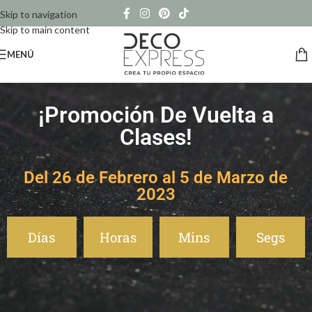
Skip to navigation
Skip to main content
MENÚ
¡Promoción De Vuelta a
Clases!
Del 26 de Febrero al 5 de Marzo de
2023
Días
Horas
Mins
Segs