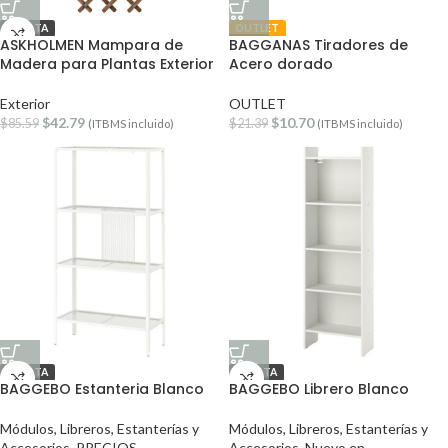
OFERTA
OUTLET
ASKHOLMEN Mampara de
BAGGANAS Tiradores de
Madera para Plantas Exterior
Acero dorado
Exterior
OUTLET
$
42.79
$
10.70
$
85.59
$
21.39
(ITBMS incluido)
(ITBMS incluido)
OFERTA
OFERTA
BAGGEBO Estanteria Blanco
BAGGEBO Librero Blanco
Módulos, Libreros, Estanterías y
Módulos, Libreros, Estanterías y
Accesorios
,
PRECIOS
Accesorios
,
Nuevo en