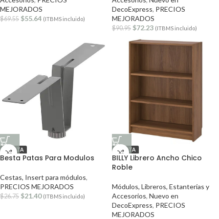
MEJORADOS
DecoExpress
,
PRECIOS
$
55.64
MEJORADOS
$
69.55
(ITBMS incluido)
$
72.23
$
90.95
(ITBMS incluido)
OFERTA
OFERTA
Besta Patas Para Modulos
BILLY Librero Ancho Chico
Roble
Cestas, Insert para módulos
,
PRECIOS MEJORADOS
Módulos, Libreros, Estanterías y
$
21.40
Accesorios
,
Nuevo en
$
26.75
(ITBMS incluido)
DecoExpress
,
PRECIOS
MEJORADOS