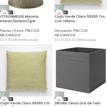
OFERTA
OFERTA
CITRONMELISS Maceta,
Cojín Verde Claro 50X50 Cm
interior/exterior/gris
Con relleno
Plantas y Potes
,
PRECIOS
Decoración
,
PRECIOS
MEJORADOS
MEJORADOS
$
3.00
$
11.11
$
3.75
$
13.89
(ITBMS incluido)
(ITBMS incluido)
OFERTA
OFERTA
Cojín Verde Claro 60X60 Cm
DRONA Cesta Gris de Tela