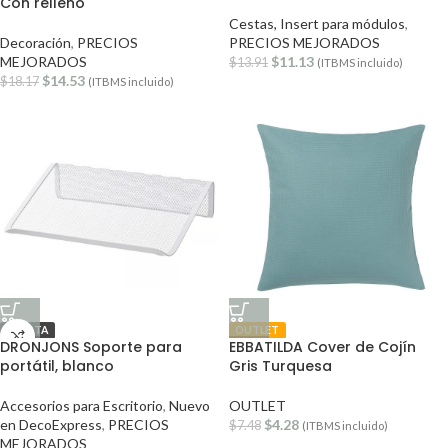
Con relleno
Cestas, Insert para módulos
,
Decoración
,
PRECIOS
PRECIOS MEJORADOS
MEJORADOS
$
11.13
$
13.91
(ITBMS incluido)
$
14.53
$
18.17
(ITBMS incluido)
OFERTA
OUTLET
DRONJONS Soporte para
EBBATILDA Cover de Cojín
portátil, blanco
Gris Turquesa
Accesorios para Escritorio
,
Nuevo
OUTLET
en DecoExpress
,
PRECIOS
$
4.28
$
7.48
(ITBMS incluido)
MEJORADOS