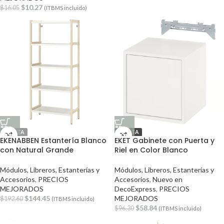
$
10.27
$
16.05
(ITBMS incluido)
OFERTA
OFERTA
EKENABBEN Estantería Blanco
EKET Gabinete con Puerta y
con Natural Grande
Riel en Color Blanco
Módulos, Libreros, Estanterías y
Módulos, Libreros, Estanterías y
Accesorios
,
PRECIOS
Accesorios
,
Nuevo en
MEJORADOS
DecoExpress
,
PRECIOS
$
144.45
MEJORADOS
$
192.60
(ITBMS incluido)
$
58.84
$
96.30
(ITBMS incluido)