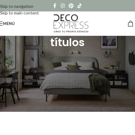
Skip to navigation
Skip to main content
MENÚ
títulos
Inicio
/
Productos etiquetados “títulos”
No se han encontrado productos que coincidan con tu selección.