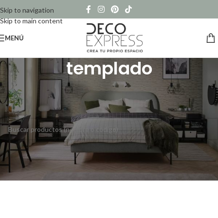
Skip to navigation
Skip to main content
MENÚ
templado
Inicio
/
Productos etiquetados “templado”
No se han encontrado productos que coincidan con tu selección.