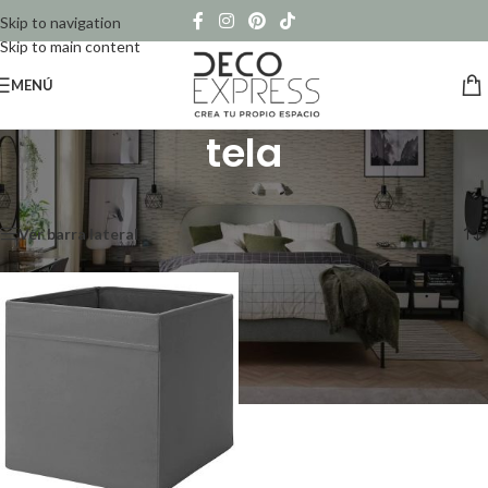
Skip to navigation
Skip to main content
MENÚ
tela
Inicio
/
Productos etiquetados “tela”
Mostrando el único resultado
Ver barra lateral