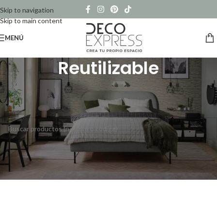
Skip to navigation
Skip to main content
MENÚ
Reutilizable
Inicio
/
Productos etiquetados “Reutilizable”
No se han encontrado productos que coincidan con tu selección.