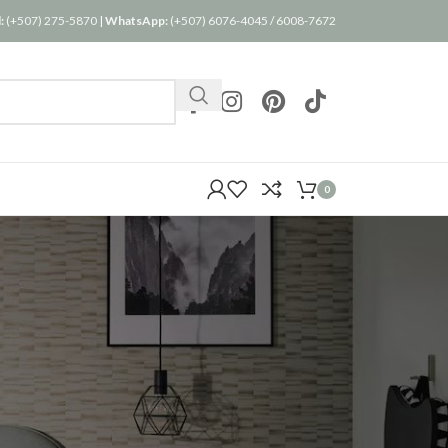
:
(+507) 275-5870
|
WhatsApp:
(+507) 6076-4045
/
6008-7672
0
24
36