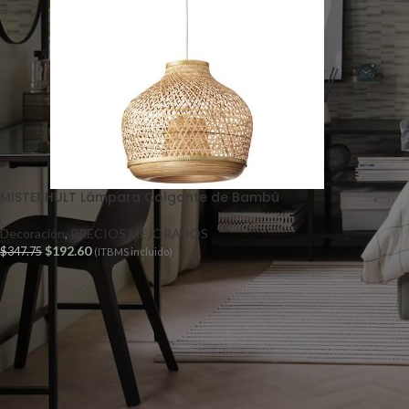
MISTERHULT Lámpara Colgante de Bambú
Decoración
,
PRECIOS MEJORADOS
$
192.60
$
347.75
(ITBMS incluido)