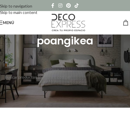
Skip to navigation
Skip to main content
MENÚ
poangikea
Inicio
/
Productos etiquetados “poangikea”
No se han encontrado productos que coincidan con tu selección.