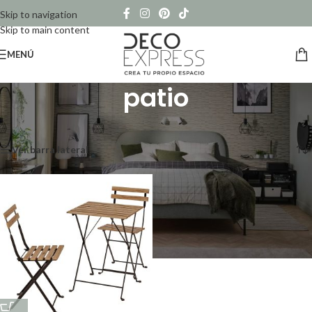
Skip to navigation
Skip to main content
MENÚ
patio
Inicio
/
Productos etiquetados “patio”
Mostrando el único resultado
Ver barra lateral