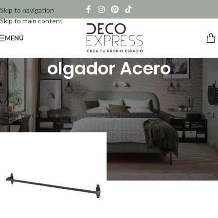
Skip to navigation
Skip to main content
MENÚ
olgador Acero
Inicio
/
Productos etiquetados “olgador Acero”
Mostrando el único resultado
Ver barra lateral