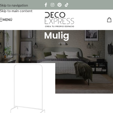
Skip to navigation
Skip to main content
MENÚ
Mulig
Inicio
/
Productos etiquetados “Mulig”
Mostrando el único resultado
Ver barra lateral