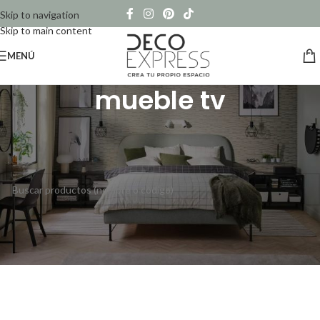
Skip to navigation
Skip to main content
MENÚ
mueble tv
Inicio
/
Productos etiquetados “mueble tv”
No se han encontrado productos que coincidan con tu selección.