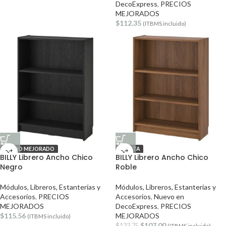
DecoExpress
,
PRECIOS
MEJORADOS
$
112.35
(ITBMS incluido)
PRECIO MEJORADO
OFERTA
BILLY Librero Ancho Chico
BILLY Librero Ancho Chico
Negro
Roble
Módulos, Libreros, Estanterías y
Módulos, Libreros, Estanterías y
Accesorios
,
PRECIOS
Accesorios
,
Nuevo en
MEJORADOS
DecoExpress
,
PRECIOS
$
115.56
MEJORADOS
(ITBMS incluido)
$
107.00
$
133.75
(ITBMS incluido)