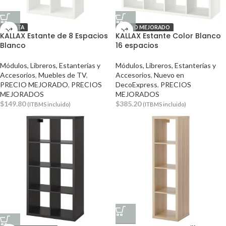
OFERTA
PRECIO MEJORADO
KALLAX Estante de 8 Espacios
KALLAX Estante Color Blanco
Blanco
16 espacios
Módulos, Libreros, Estanterías y
Módulos, Libreros, Estanterías y
Accesorios
,
Muebles de TV
,
Accesorios
,
Nuevo en
PRECIO MEJORADO
,
PRECIOS
DecoExpress
,
PRECIOS
MEJORADOS
MEJORADOS
$
149.80
$
385.20
(ITBMS incluido)
(ITBMS incluido)