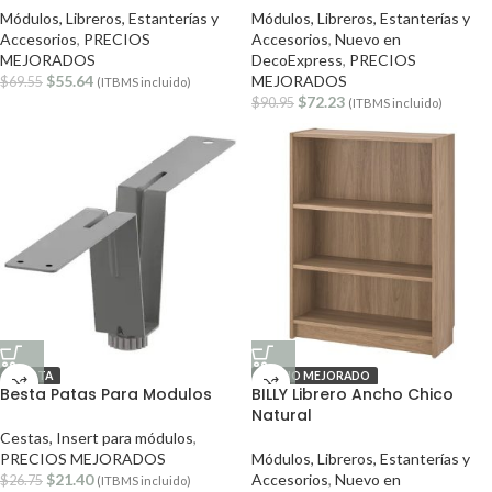
Módulos, Libreros, Estanterías y
Módulos, Libreros, Estanterías y
Accesorios
,
PRECIOS
Accesorios
,
Nuevo en
MEJORADOS
DecoExpress
,
PRECIOS
$
55.64
MEJORADOS
$
69.55
(ITBMS incluido)
$
72.23
$
90.95
(ITBMS incluido)
OFERTA
PRECIO MEJORADO
Besta Patas Para Modulos
BILLY Librero Ancho Chico
Natural
Cestas, Insert para módulos
,
PRECIOS MEJORADOS
Módulos, Libreros, Estanterías y
$
21.40
Accesorios
,
Nuevo en
$
26.75
(ITBMS incluido)