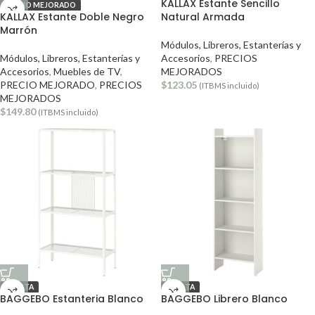
KALLAX Estante Sencillo
PRECIO MEJORADO
KALLAX Estante Doble Negro
Natural Armada
Marrón
Módulos, Libreros, Estanterías y
Módulos, Libreros, Estanterías y
Accesorios
,
PRECIOS
Accesorios
,
Muebles de TV
,
MEJORADOS
PRECIO MEJORADO
,
PRECIOS
$
123.05
(ITBMS incluido)
MEJORADOS
$
149.80
(ITBMS incluido)
OFERTA
OFERTA
BAGGEBO Estanteria Blanco
BAGGEBO Librero Blanco