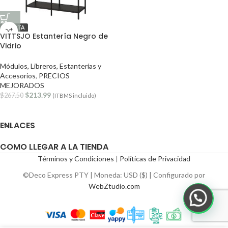
OFERTA
VITTSJO Estantería Negro de
Vidrio
Módulos, Libreros, Estanterías y
Accesorios
,
PRECIOS
MEJORADOS
$
213.99
$
267.50
(ITBMS incluido)
ENLACES
COMO LLEGAR A LA TIENDA
Términos y Condiciones
|
Políticas de Privacidad
©Deco Express PTY | Moneda: USD ($) | Configurado por
WebZtudio.com