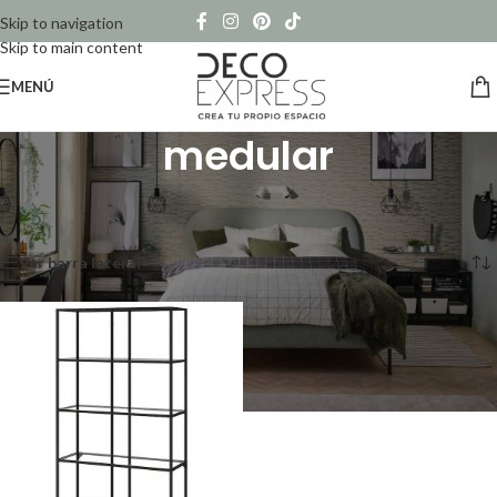
Skip to navigation
Skip to main content
MENÚ
medular
Inicio
/
Productos etiquetados “medular”
Mostrando el único resultado
Ver barra lateral