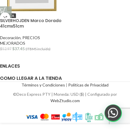
OFERTA
SILVERHOJDEN Marco Dorado
41cmx51cm
Decoración
,
PRECIOS
MEJORADOS
$
37.45
$
52.97
(ITBMS incluido)
ENLACES
COMO LLEGAR A LA TIENDA
Términos y Condiciones
|
Políticas de Privacidad
©Deco Express PTY | Moneda: USD ($) | Configurado por
WebZtudio.com