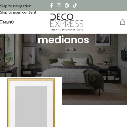
Skip to navigation
Skip to main content
MENÚ
medianos
Inicio
/
Productos etiquetados “medianos”
Mostrando el único resultado
Ver barra lateral