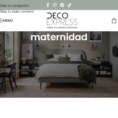
Skip to navigation
Skip to main content
MENÚ
maternidad
Inicio
/
Productos etiquetados “maternidad”
No se han encontrado productos que coincidan con tu selección.