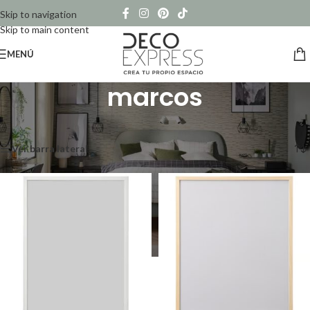
Skip to navigation
Skip to main content
MENÚ
marcos
Inicio
/
Productos etiquetados “marcos”
Mostrando los 9 resultados
Ver barra lateral