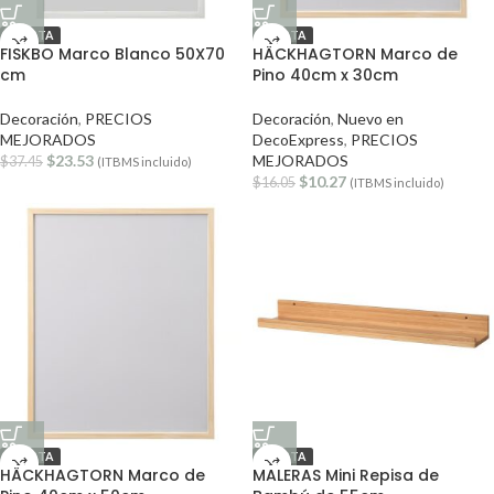
OFERTA
OFERTA
FISKBO Marco Blanco 50X70
HÄCKHAGTORN Marco de
cm
Pino 40cm x 30cm
Decoración
,
PRECIOS
Decoración
,
Nuevo en
MEJORADOS
DecoExpress
,
PRECIOS
$
23.53
MEJORADOS
$
37.45
(ITBMS incluido)
$
10.27
$
16.05
(ITBMS incluido)
OFERTA
OFERTA
HÄCKHAGTORN Marco de
MALERAS Mini Repisa de