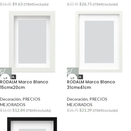
$
9.63
$
26.75
$
16.05
$
37.45
(ITBMS incluido)
(ITBMS incluido)
OFERTA
OFERTA
RODALM Marco Blanco
RODALM Marco Blanco
15cmx20cm
31cmx41cm
Decoración
,
PRECIOS
Decoración
,
PRECIOS
MEJORADOS
MEJORADOS
$
12.84
$
21.39
$
16.05
$
26.75
(ITBMS incluido)
(ITBMS incluido)