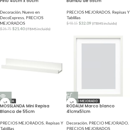
Pino 40cm x 50cm
Bambú de 55cm
Decoración
,
Nuevo en
PRECIOS MEJORADOS
,
Repisas Y
DecoExpress
,
PRECIOS
Tablillas
MEJORADOS
$
32.09
$
48.15
(ITBMS incluido)
$
21.40
$
26.75
(ITBMS incluido)
OFERTA
PRECIO MEJORADO
MOSSLANDA Mini Repisa
RODALM Marco blanco
Blanca de 55cm
41cmx51cm
PRECIOS MEJORADOS
,
Repisas Y
Decoración
,
PRECIO MEJORADO
,
Tablillas
PRECIOS MEJORADOS