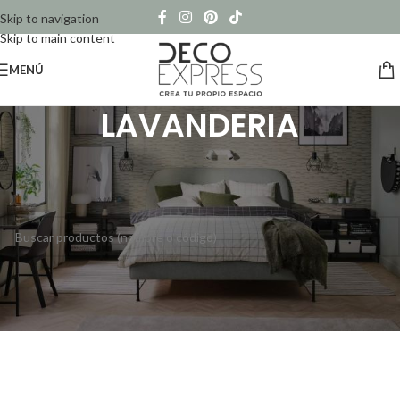
Skip to navigation
Skip to main content
MENÚ
LAVANDERIA
Inicio
/
Productos etiquetados “LAVANDERIA”
No se han encontrado productos que coincidan con tu selección.