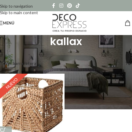
Skip to navigation
Skip to main content
MENÚ
kallax
Inicio
/
Productos etiquetados “kallax”
Mostrando el único resultado
Ver barra lateral
NUEVO