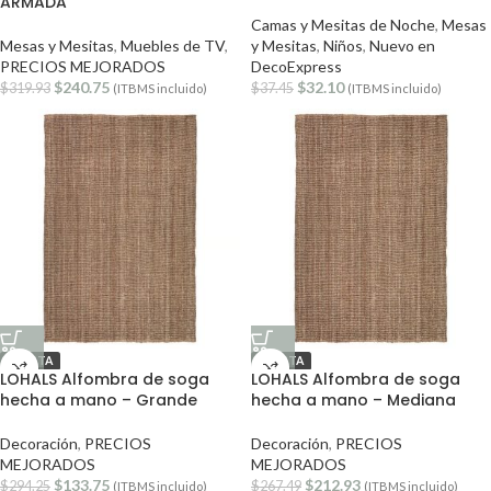
ARMADA
Camas y Mesitas de Noche
,
Mesas
Mesas y Mesitas
,
Muebles de TV
,
y Mesitas
,
Niños
,
Nuevo en
PRECIOS MEJORADOS
DecoExpress
$
240.75
$
32.10
$
319.93
$
37.45
(ITBMS incluido)
(ITBMS incluido)
OFERTA
OFERTA
LOHALS Alfombra de soga
LOHALS Alfombra de soga
hecha a mano – Grande
hecha a mano – Mediana
Decoración
,
PRECIOS
Decoración
,
PRECIOS
MEJORADOS
MEJORADOS
$
133.75
$
212.93
$
294.25
$
267.49
(ITBMS incluido)
(ITBMS incluido)