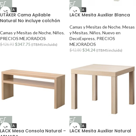
OFERTA
OFERTA
UTÅKER Cama Apilable
LACK Mesita Auxiliar Blanca
Natural No incluye colchón
Camas y Mesitas de Noche
,
Mesas
Camas y Mesitas de Noche
,
Niños
,
y Mesitas
,
Niños
,
Nuevo en
PRECIOS MEJORADOS
DecoExpress
,
PRECIOS
$
347.75
MEJORADOS
$
426.93
(ITBMS incluido)
$
34.24
$
42.80
(ITBMS incluido)
OFERTA
OFERTA
LACK Mesa Consola Natural –
LACK Mesita Auxiliar Natural