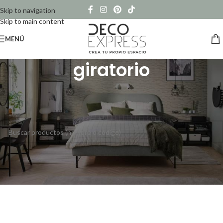
Skip to navigation
Skip to main content
MENÚ
giratorio
Inicio
/
Productos etiquetados “giratorio”
No se han encontrado productos que coincidan con tu selección.