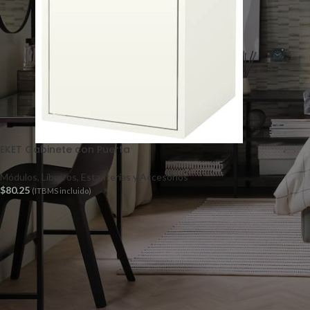
EKET Gabinete con Puerta
Módulos, Libreros, Estanterías y Accesorios
$
80.25
(ITBMS incluido)