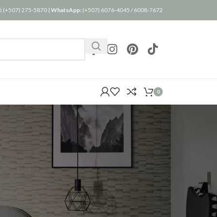
:
(+507) 275-5870
|
WhatsApp:
(+507) 6076-4045
/
6008-7672
0
24
36