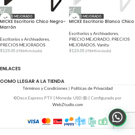
PRECIO MEJORADO
PRECIO MEJORADO
MICKE Escritorio Chico Negro-
MICKE Escritorio Blanco Chico
Marrón
Escritorios y Archivadores
,
Escritorios y Archivadores
,
PRECIO MEJORADO
,
PRECIOS
PRECIOS MEJORADOS
MEJORADOS
,
Vanity
$
123.05
$
123.05
(ITBMS incluido)
(ITBMS incluido)
ENLACES
COMO LLEGAR A LA TIENDA
Términos y Condiciones
|
Políticas de Privacidad
©Deco Express PTY | Moneda: USD ($) | Configurado por
WebZtudio.com