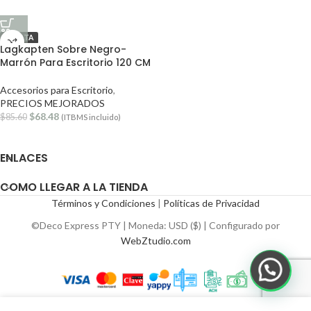
OFERTA
Lagkapten Sobre Negro-
Marrón Para Escritorio 120 CM
Accesorios para Escritorio
,
PRECIOS MEJORADOS
$
68.48
$
85.60
(ITBMS incluido)
ENLACES
COMO LLEGAR A LA TIENDA
Términos y Condiciones
|
Políticas de Privacidad
©Deco Express PTY | Moneda: USD ($) | Configurado por
WebZtudio.com