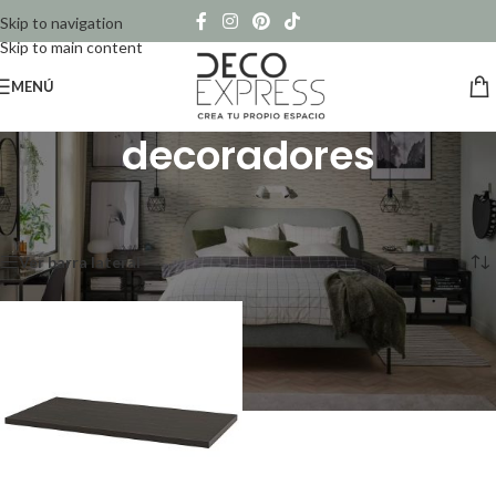
Skip to navigation
Skip to main content
MENÚ
decoradores
Inicio
/
Productos etiquetados “decoradores”
Mostrando el único resultado
Ver barra lateral