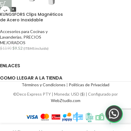
OFERTA
KUNGSFORS Clips Magnéticos
de Acero Inoxidable
Accesorios para Cocinas y
Lavanderías
,
PRECIOS
MEJORADOS
$
9.52
$
13.90
(ITBMS incluido)
ENLACES
COMO LLEGAR A LA TIENDA
Términos y Condiciones
|
Políticas de Privacidad
©Deco Express PTY | Moneda: USD ($) | Configurado por
WebZtudio.com