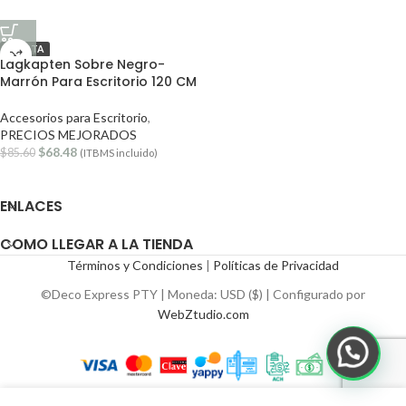
OFERTA
Lagkapten Sobre Negro-
Marrón Para Escritorio 120 CM
Accesorios para Escritorio
,
PRECIOS MEJORADOS
$
68.48
$
85.60
(ITBMS incluido)
ENLACES
COMO LLEGAR A LA TIENDA
Términos y Condiciones
|
Políticas de Privacidad
©Deco Express PTY | Moneda: USD ($) | Configurado por
WebZtudio.com