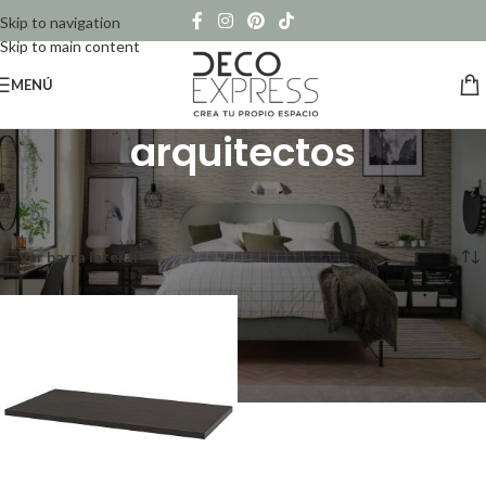
Skip to navigation
Skip to main content
MENÚ
arquitectos
Inicio
/
Productos etiquetados “arquitectos”
Mostrando el único resultado
Ver barra lateral