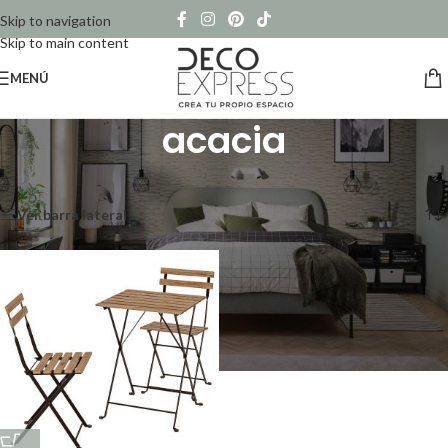
Skip to navigation
Skip to main content
MENÚ
acacia
Inicio
/
Productos etiquetados “acacia”
Mostrando el único resultado
Ver barra lateral