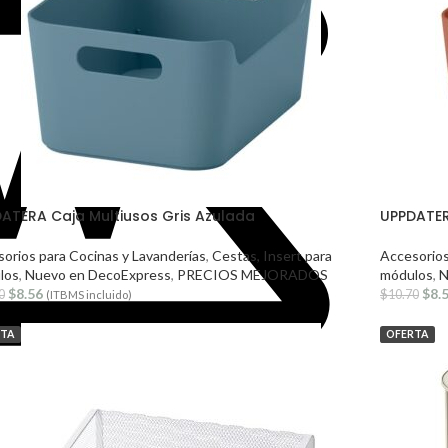
ATERA Caja Multiusos Gris Azulada
UPPDATER
orios para Cocinas y Lavanderías
,
Cestas, Insert para
Accesorios
los
,
Nuevo en DecoExpress
,
PRECIOS MEJORADOS
módulos
,
N
$
8.56
$
8.
0
$
10.70
(ITBMS incluido)
RTA
OFERTA