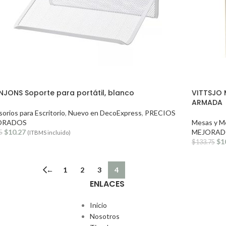
JONS Soporte para portátil, blanco
VITTSJO 
ARMADA
orios para Escritorio
,
Nuevo en DecoExpress
,
PRECIOS
ORADOS
Mesas y M
$
10.27
MEJORAD
5
(ITBMS incluido)
$
1
$
133.75
←
1
2
3
4
ENLACES
Inicio
Nosotros