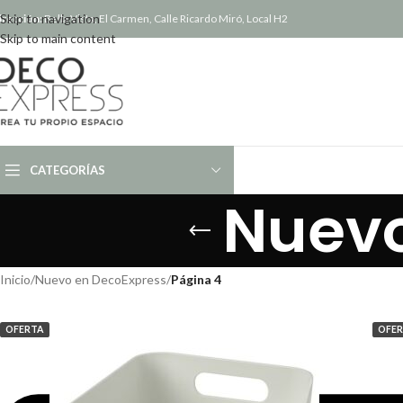
Skip to navigation
irección:
Bella Vista, El Carmen, Calle Ricardo Miró, Local H2
Skip to main content
CATEGORÍAS
Nuevo
Inicio
/
Nuevo en DecoExpress
/
Página 4
OFERTA
OFE