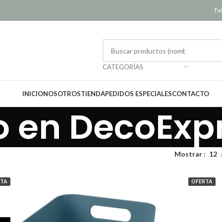
Tel
CATEGORÍAS
INICIO
NOSOTROS
TIENDA
PEDIDOS ESPECIALES
CONTACTO
 en DecoExp
Mostrar
12
RTA
OFERTA