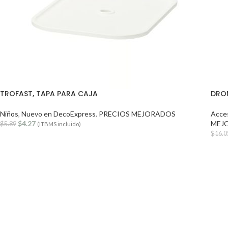
TROFAST, TAPA PARA CAJA
DRON
Niños
,
Nuevo en DecoExpress
,
PRECIOS MEJORADOS
Acces
$
4.27
MEJ
$
5.89
(ITBMS incluido)
$
16.0