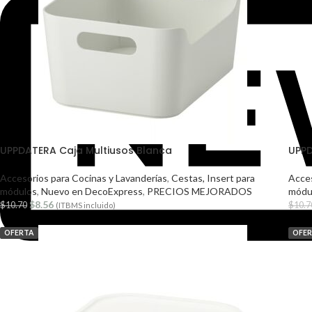
UPPDATERA Caja Multiusos Blanca
UPPD
Accesorios para Cocinas y Lavanderías
,
Cestas, Insert para
Acces
módulos
,
Nuevo en DecoExpress
,
PRECIOS MEJORADOS
módu
$
8.56
$
10.70
$
10.7
(ITBMS incluido)
OFERTA
OFE