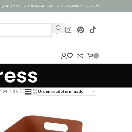
:
(+507) 275-5870
|
WhatsApp:
(+507) 6076-4045
/
6008-7672
0
ress
24
36